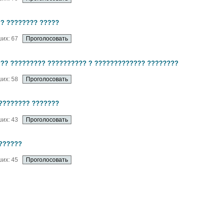
? ???????? ?????
их: 67
?? ????????? ?????????? ? ????????????? ????????
их: 58
???????? ???????
их: 43
??????
их: 45