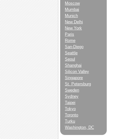
Moscow
Mumbai
Munich
New Delhi
New York
Paris
Rome
San-Diego
Seattle
Seoul
Shanghai
Silicon Valley
Singapore
St. Petersburg
Sweden
Sydney
Taipei
Tokyo
Toronto
Turku
Washington, DC