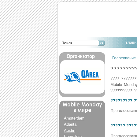
главн
Голосование
?????????
???? ???????
Mobile Monda
??????????. ?
????????? ?
Проголосовавш
Amsterdam
Atlanta
?????? ????
Austin
Проголосовавш
Bangalore