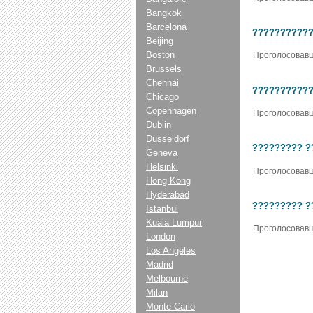
Bangkok
Barcelona
???????????
Beijing
Boston
Проголосовавш
Brussels
Chennai
???????????
Chicago
Copenhagen
Проголосовавш
Dublin
Dusseldorf
????????? ?
Geneva
Helsinki
Проголосовавш
Hong Kong
Hyderabad
????????? ?
Istanbul
Kuala Lumpur
Проголосовавш
London
Los Angeles
Madrid
Melbourne
Milan
Monte-Carlo