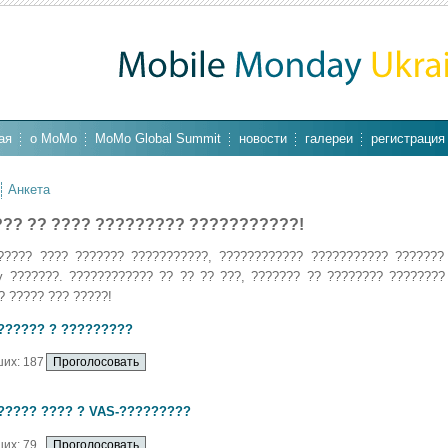
ая
о MoMo
MoMo Global Summit
новости
галереи
регистрация
Анкета
?? ?? ???? ????????? ???????????!
????? ???? ??????? ???????????, ???????????? ??????????? ???????
y ???????. ???????????? ?? ?? ?? ???, ??????? ?? ???????? ????????
? ????? ??? ?????!
?????? ? ?????????
их: 187
????? ???? ? VAS-?????????
их: 79