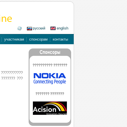
english
русский
участникам
спонсорам
контакты
?????????? ???????
 ???????????
 ??????? ???
??????? ???????