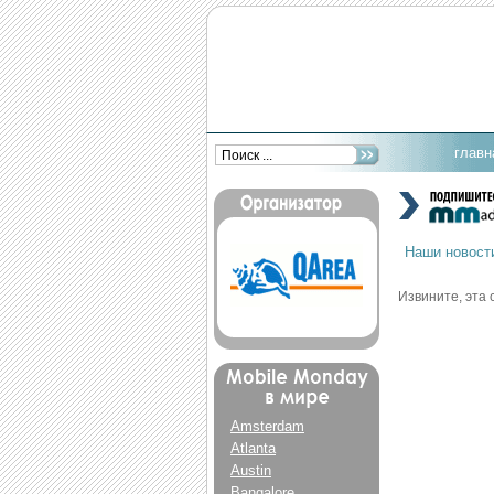
главн
Наши новост
Извините, эта 
Amsterdam
Atlanta
Austin
Bangalore