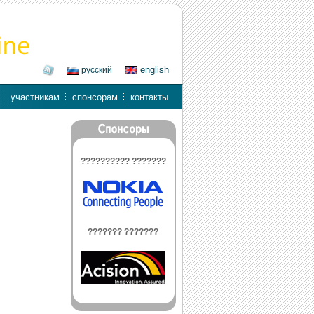
english
русский
участникам
спонсорам
контакты
?????????? ???????
??????? ???????