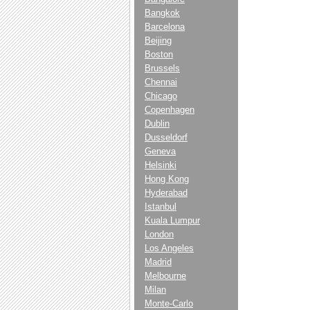
Bangkok
Barcelona
Beijing
Boston
Brussels
Chennai
Chicago
Copenhagen
Dublin
Dusseldorf
Geneva
Helsinki
Hong Kong
Hyderabad
Istanbul
Kuala Lumpur
London
Los Angeles
Madrid
Melbourne
Milan
Monte-Carlo