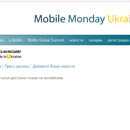
ая
о MoMo
MoMo Global Summit
новости
галереи
регистрация
и
Пресс-релизы
Добавьте Ваши новости
статья доступна только на английском.