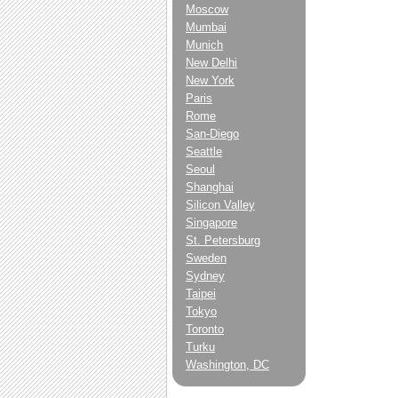
Moscow
Mumbai
Munich
New Delhi
New York
Paris
Rome
San-Diego
Seattle
Seoul
Shanghai
Silicon Valley
Singapore
St. Petersburg
Sweden
Sydney
Taipei
Tokyo
Toronto
Turku
Washington, DC